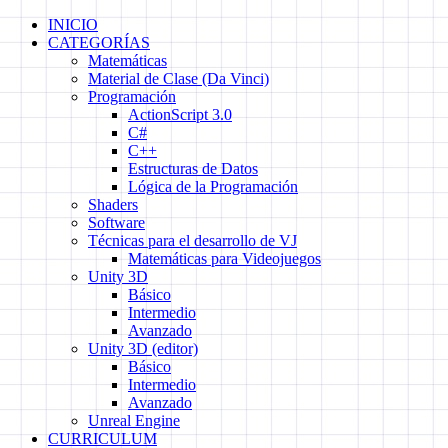
Skip
INICIO
to
CATEGORÍAS
content
Matemáticas
Material de Clase (Da Vinci)
Programación
ActionScript 3.0
C#
C++
Estructuras de Datos
Lógica de la Programación
Shaders
Software
Técnicas para el desarrollo de VJ
Matemáticas para Videojuegos
Unity 3D
Básico
Intermedio
Avanzado
Unity 3D (editor)
Básico
Intermedio
Avanzado
Unreal Engine
CURRICULUM