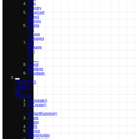
Unity
Registry
Advanced
Project
Settings
Enable
Pre-
release
Packages
Add
package
from
git
URL…
Hybrid
Renderer
Resultado
PRIMERAS
LÍNEAS
DE
CÓDIGO
OnUpdate()
OnCreate()
y
OnStartRunning()
Assets
Holder
NOTA
Archivo
AssetsHolder