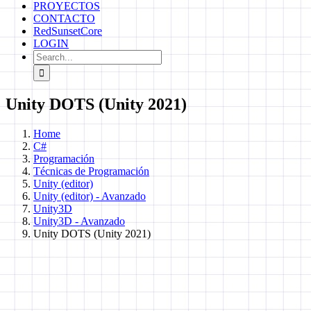
PROYECTOS
CONTACTO
RedSunsetCore
LOGIN
Search
for:
Unity DOTS (Unity 2021)
Home
C#
Programación
Técnicas de Programación
Unity (editor)
Unity (editor) - Avanzado
Unity3D
Unity3D - Avanzado
Unity DOTS (Unity 2021)