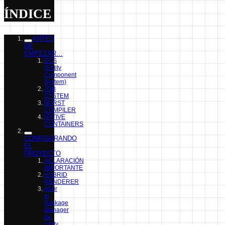
ÍNDICE
ANTES
DE
EMPEZAR…
ECS
(Entity
Component
System)
JOB
SYSTEM
BURST
COMPILER
NATIVE
CONTAINERS
CONFIGURANDO
EL
PROYECTO
ACLARACIÓN
IMPORTANTE
HYBRID
RENDERER
Abrir
el
Package
Manager
de
Unity