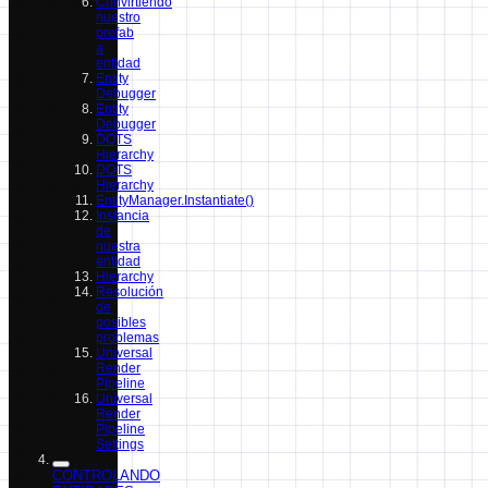
Convirtiendo
nuestro
prefab
a
entidad
Entity
Debugger
Entity
Debugger
DOTS
Hierarchy
DOTS
Hierarchy
EntityManager.Instantiate()
Instancia
de
nuestra
entidad
Hierarchy
Resolución
de
posibles
problemas
Universal
Render
Pipeline
Universal
Render
Pipeline
Settings
CONTROLANDO