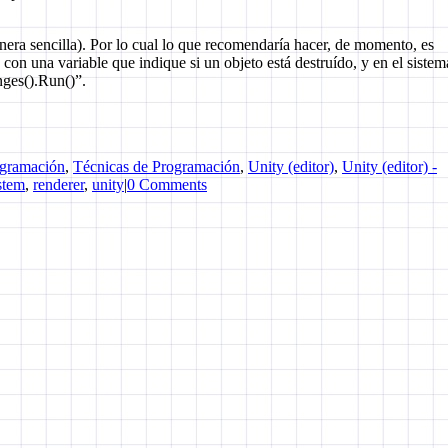
era sencilla). Por lo cual lo que recomendaría hacer, de momento, es
n una variable que indique si un objeto está destruído, y en el sistem
nges().Run()”.
gramación
,
Técnicas de Programación
,
Unity (editor)
,
Unity (editor) -
stem
,
renderer
,
unity
|
0 Comments