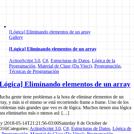
[Lógica] Eliminando elementos de un array
Gallery
[Lógica] Eliminando elementos de un array
ActionScript 3.0
,
C#
,
Estructuras de Datos
,
Lógica de la
Programación
,
Material de Clase (Da Vinci)
,
Programación
,
Técnicas de Programación
[Lógica] Eliminando elementos de un array
ucha gente tiene problemas a la hora de eliminar elementos de un
rray, y más si el mismo se está recorriendo frame a frame. Uno de los
roblemas más grandes que veo es de lógica. Muchos tienen una lógica
ara eliminarlos más o menos así: […]
By
|
2018-05-14T21:21:56-03:00
Saturday 8 de October de
016
|
Categories:
ActionScript 3.0
,
C#
,
Estructuras de Datos
,
Lógica de
a Programación
,
Material de Clase (Da Vinci)
,
Programación
,