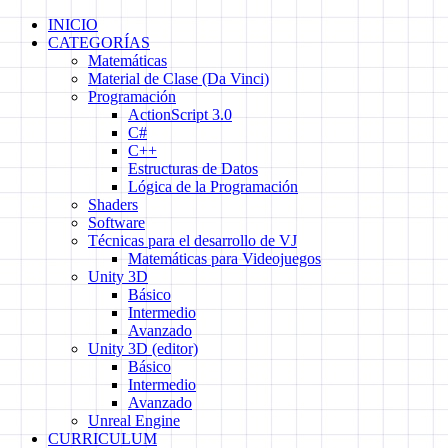
Skip
INICIO
to
CATEGORÍAS
content
Matemáticas
Material de Clase (Da Vinci)
Programación
ActionScript 3.0
C#
C++
Estructuras de Datos
Lógica de la Programación
Shaders
Software
Técnicas para el desarrollo de VJ
Matemáticas para Videojuegos
Unity 3D
Básico
Intermedio
Avanzado
Unity 3D (editor)
Básico
Intermedio
Avanzado
Unreal Engine
CURRICULUM