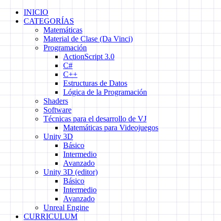
Skip
INICIO
to
CATEGORÍAS
content
Matemáticas
Material de Clase (Da Vinci)
Programación
ActionScript 3.0
C#
C++
Estructuras de Datos
Lógica de la Programación
Shaders
Software
Técnicas para el desarrollo de VJ
Matemáticas para Videojuegos
Unity 3D
Básico
Intermedio
Avanzado
Unity 3D (editor)
Básico
Intermedio
Avanzado
Unreal Engine
CURRICULUM