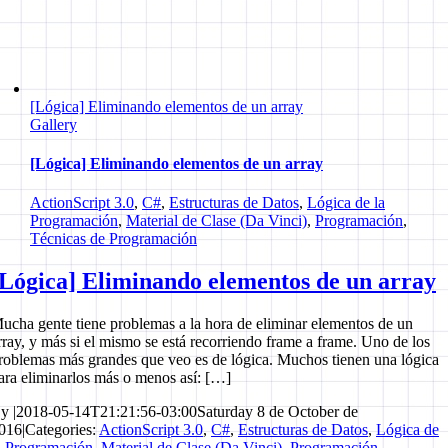
[Lógica] Eliminando elementos de un array
Gallery
[Lógica] Eliminando elementos de un array
ActionScript 3.0
,
C#
,
Estructuras de Datos
,
Lógica de la
Programación
,
Material de Clase (Da Vinci)
,
Programación
,
Técnicas de Programación
[Lógica] Eliminando elementos de un array
ucha gente tiene problemas a la hora de eliminar elementos de un
rray, y más si el mismo se está recorriendo frame a frame. Uno de los
roblemas más grandes que veo es de lógica. Muchos tienen una lógica
ara eliminarlos más o menos así: […]
By
|
2018-05-14T21:21:56-03:00
Saturday 8 de October de
016
|
Categories:
ActionScript 3.0
,
C#
,
Estructuras de Datos
,
Lógica de
a Programación
,
Material de Clase (Da Vinci)
,
Programación
,