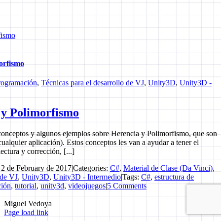
fismo
orfismo
rogramación
,
Técnicas para el desarrollo de VJ
,
Unity3D
,
Unity3D -
 y Polimorfismo
s conceptos y algunos ejemplos sobre Herencia y Polimorfismo, que son
ualquier aplicación). Estos conceptos les van a ayudar a tener el
ctura y corrección, [...]
 2 de February de 2017
|
Categories:
C#
,
Material de Clase (Da Vinci)
,
 de VJ
,
Unity3D
,
Unity3D - Intermedio
|
Tags:
C#
,
estructura de
ción
,
tutorial
,
unity3d
,
videojuegos
|
5 Comments
Miguel Vedoya
Page load link
Go