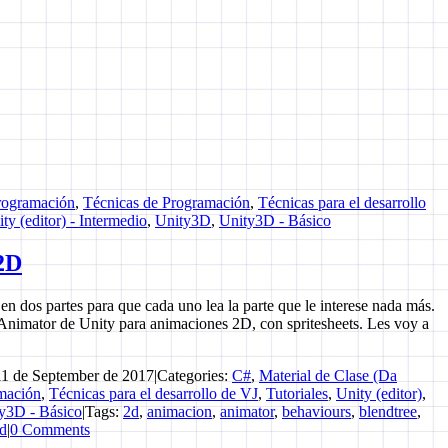
rogramación
,
Técnicas de Programación
,
Técnicas para el desarrollo
ty (editor) - Intermedio
,
Unity3D
,
Unity3D - Básico
2D
en dos partes para que cada uno lea la parte que le interese nada más.
Animator de Unity para animaciones 2D, con spritesheets. Les voy a
1 de September de 2017
|
Categories:
C#
,
Material de Clase (Da
mación
,
Técnicas para el desarrollo de VJ
,
Tutoriales
,
Unity (editor)
,
y3D - Básico
|
Tags:
2d
,
animacion
,
animator
,
behaviours
,
blendtree
,
3d
|
0 Comments