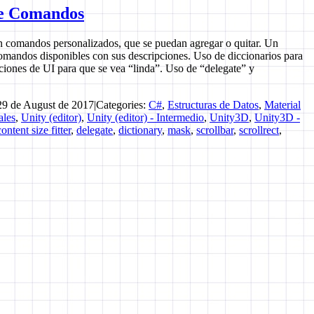
de Comandos
 comandos personalizados, que se puedan agregar o quitar. Un
omandos disponibles con sus descripciones. Uso de diccionarios para
iones de UI para que se vea “linda”. Uso de “delegate” y
29 de August de 2017
|
Categories:
C#
,
Estructuras de Datos
,
Material
ales
,
Unity (editor)
,
Unity (editor) - Intermedio
,
Unity3D
,
Unity3D -
content size fitter
,
delegate
,
dictionary
,
mask
,
scrollbar
,
scrollrect
,