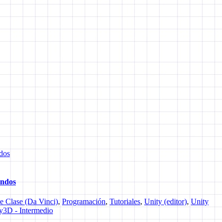
dos
andos
de Clase (Da Vinci)
,
Programación
,
Tutoriales
,
Unity (editor)
,
Unity
y3D - Intermedio