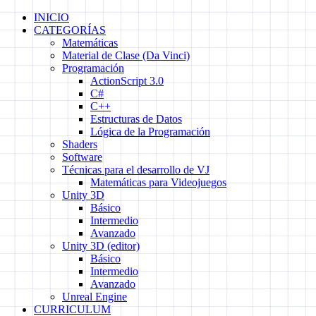
Skip
INICIO
to
CATEGORÍAS
content
Matemáticas
Material de Clase (Da Vinci)
Programación
ActionScript 3.0
C#
C++
Estructuras de Datos
Lógica de la Programación
Shaders
Software
Técnicas para el desarrollo de VJ
Matemáticas para Videojuegos
Unity 3D
Básico
Intermedio
Avanzado
Unity 3D (editor)
Básico
Intermedio
Avanzado
Unreal Engine
CURRICULUM