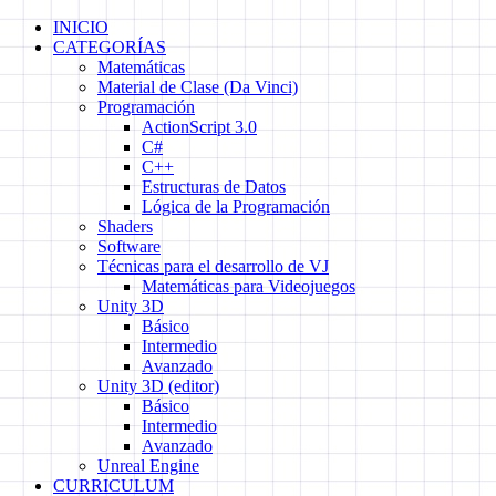
Skip
INICIO
to
CATEGORÍAS
content
Matemáticas
Material de Clase (Da Vinci)
Programación
ActionScript 3.0
C#
C++
Estructuras de Datos
Lógica de la Programación
Shaders
Software
Técnicas para el desarrollo de VJ
Matemáticas para Videojuegos
Unity 3D
Básico
Intermedio
Avanzado
Unity 3D (editor)
Básico
Intermedio
Avanzado
Unreal Engine
CURRICULUM