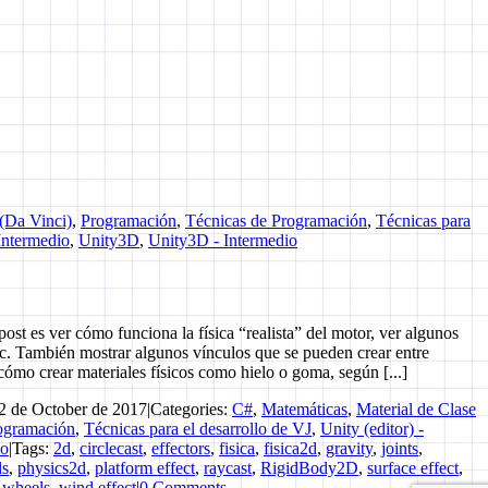
 (Da Vinci)
,
Programación
,
Técnicas de Programación
,
Técnicas para
 Intermedio
,
Unity3D
,
Unity3D - Intermedio
post es ver cómo funciona la física “realista” del motor, ver algunos
etc. También mostrar algunos vínculos que se pueden crear entre
cómo crear materiales físicos como hielo o goma, según [...]
2 de October de 2017
|
Categories:
C#
,
Matemáticas
,
Material de Clase
ogramación
,
Técnicas para el desarrollo de VJ
,
Unity (editor) -
io
|
Tags:
2d
,
circlecast
,
effectors
,
fisica
,
fisica2d
,
gravity
,
joints
,
ls
,
physics2d
,
platform effect
,
raycast
,
RigidBody2D
,
surface effect
,
,
wheels
,
wind effect
|
0 Comments