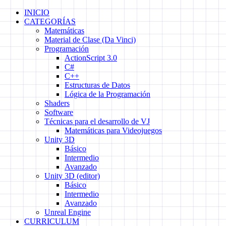
Skip
INICIO
to
CATEGORÍAS
content
Matemáticas
Material de Clase (Da Vinci)
Programación
ActionScript 3.0
C#
C++
Estructuras de Datos
Lógica de la Programación
Shaders
Software
Técnicas para el desarrollo de VJ
Matemáticas para Videojuegos
Unity 3D
Básico
Intermedio
Avanzado
Unity 3D (editor)
Básico
Intermedio
Avanzado
Unreal Engine
CURRICULUM