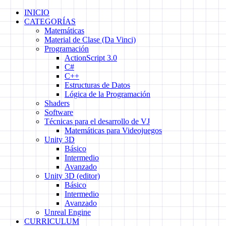
Skip
INICIO
to
CATEGORÍAS
content
Matemáticas
Material de Clase (Da Vinci)
Programación
ActionScript 3.0
C#
C++
Estructuras de Datos
Lógica de la Programación
Shaders
Software
Técnicas para el desarrollo de VJ
Matemáticas para Videojuegos
Unity 3D
Básico
Intermedio
Avanzado
Unity 3D (editor)
Básico
Intermedio
Avanzado
Unreal Engine
CURRICULUM