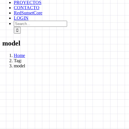
PROYECTOS
CONTACTO
RedSunsetCore
LOGIN
Search
for:
model
Home
Tag:
model