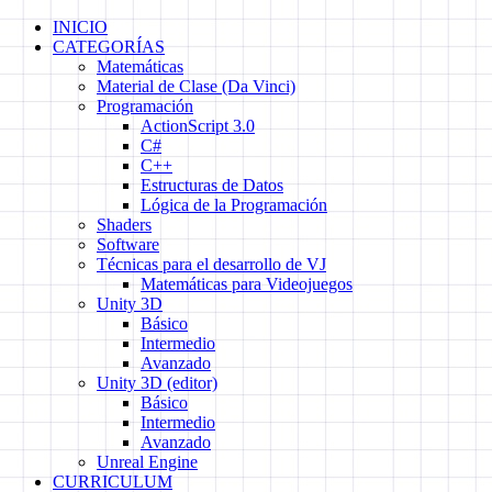
Skip
INICIO
to
CATEGORÍAS
content
Matemáticas
Material de Clase (Da Vinci)
Programación
ActionScript 3.0
C#
C++
Estructuras de Datos
Lógica de la Programación
Shaders
Software
Técnicas para el desarrollo de VJ
Matemáticas para Videojuegos
Unity 3D
Básico
Intermedio
Avanzado
Unity 3D (editor)
Básico
Intermedio
Avanzado
Unreal Engine
CURRICULUM