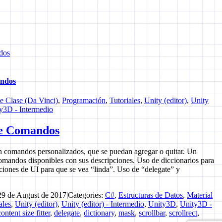
dos
andos
de Clase (Da Vinci)
,
Programación
,
Tutoriales
,
Unity (editor)
,
Unity
y3D - Intermedio
de Comandos
 comandos personalizados, que se puedan agregar o quitar. Un
omandos disponibles con sus descripciones. Uso de diccionarios para
iones de UI para que se vea “linda”. Uso de “delegate” y
29 de August de 2017
|
Categories:
C#
,
Estructuras de Datos
,
Material
ales
,
Unity (editor)
,
Unity (editor) - Intermedio
,
Unity3D
,
Unity3D -
content size fitter
,
delegate
,
dictionary
,
mask
,
scrollbar
,
scrollrect
,