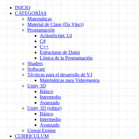
Skip
INICIO
to
CATEGORÍAS
content
Matemáticas
Material de Clase (Da Vinci)
Programación
ActionScript 3.0
C#
C++
Estructuras de Datos
Lógica de la Programación
Shaders
Software
Técnicas para el desarrollo de VJ
Matemáticas para Videojuegos
Unity 3D
Básico
Intermedio
Avanzado
Unity 3D (editor)
Básico
Intermedio
Avanzado
Unreal Engine
CURRICULUM