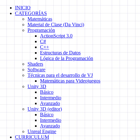
Skip
INICIO
to
CATEGORÍAS
content
Matemáticas
Material de Clase (Da Vinci)
Programación
ActionScript 3.0
C#
C++
Estructuras de Datos
Lógica de la Programación
Shaders
Software
Técnicas para el desarrollo de VJ
Matemáticas para Videojuegos
Unity 3D
Básico
Intermedio
Avanzado
Unity 3D (editor)
Básico
Intermedio
Avanzado
Unreal Engine
CURRICULUM