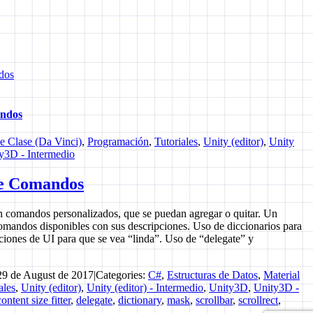
dos
andos
de Clase (Da Vinci)
,
Programación
,
Tutoriales
,
Unity (editor)
,
Unity
y3D - Intermedio
de Comandos
 comandos personalizados, que se puedan agregar o quitar. Un
omandos disponibles con sus descripciones. Uso de diccionarios para
iones de UI para que se vea “linda”. Uso de “delegate” y
29 de August de 2017
|
Categories:
C#
,
Estructuras de Datos
,
Material
ales
,
Unity (editor)
,
Unity (editor) - Intermedio
,
Unity3D
,
Unity3D -
content size fitter
,
delegate
,
dictionary
,
mask
,
scrollbar
,
scrollrect
,